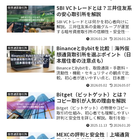
SBI VCトレードとは？三井住友系
仮想通貨取引所
の安心取引所を解説
SBI VCトレードとは何かを初心者向けに
解説。三井住友系の金融グループが運営
する暗号資産取引所の信頼性・安全性・
特徴を中立的に紹介します。
2026.01.24
2026.01.26
BinanceとBybitを比較｜海外仮
仮想通貨取引所
想通貨取引所を選ぶポイント（日
本居住者の注意点も）
BinanceとBybitを、取扱通貨・手数料・
流動性・機能・セキュリティの観点で比
較。初心者が迷いやすい点と、日本居住
者の規制面の注意、選び方のチェックリ
2026.05.02
2026.05.07
ストもまとめます。
Bitget（ビットゲット）とは？
仮想通貨取引所
コピー取引が人気の理由を解説
Bitget（ビットゲット）の特徴やコピー
取引の仕組み、初心者でも理解しやすい
評判と安全性を詳しく解説。取引を始め
る前に知るべきポイントをまとめます。
2025.11.13
2026.01.20
MEXCの評判と安全性｜上場通貨
仮想通貨取引所