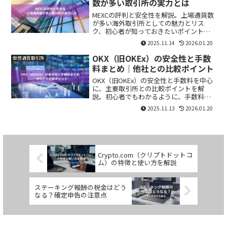
数が多い取引所の実力とは
MEXCの評判と安全性を解説。上場通貨数
が多い海外取引所としての魅力とリス
ク、初心者が知っておきたいポイントを
わかりやすく紹介します。
2025.11.14
2026.01.20
OKX（旧OKEx）の安全性と手数
仮想通貨取引所
料まとめ｜他社との比較ポイント
OKX（旧OKEx）の安全性と手数料を中心
に、主要取引所との比較ポイントを解
説。初心者でもわかるように、手数料体
系・セキュリティ・取扱銘柄の特徴を整
2025.11.13
2026.01.20
理しました。
Crypto.com（クリプトドットコ
ム）の特徴と使い方を解説
ステーキング報酬の税金はどう
なる？確定申告の注意点