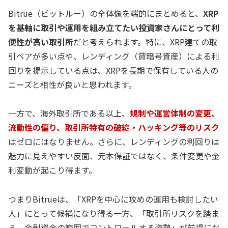
Bitrue（ビットルー）の全体像を端的にまとめると、
XRP
を基軸に取引や運用を組み立てたい投資家さんにとって利
便性が高い取引所
だと考えられます。特に、XRP建ての取
引ペアが多い点や、レンディング（貸暗号資産）による利
回りを提示している点は、XRPを長期で保有している人の
ニーズと相性が良いと思われます。
一方で、海外取引所である以上、
規制や運営体制の変更、
流動性の偏り、取引所特有の破綻・ハッキング等のリスク
はゼロにはなりません。さらに、レンディングの利回りは
魅力に見えやすい反面、元本保証ではなく、条件変更や金
利変動が起こり得ます。
つまりBitrueは、「XRPを中心に攻めの運用も検討したい
人」にとって候補になり得る一方、「取引所リスクを踏ま
え、余剰資金の範囲でコントロールする姿勢」が前提にな