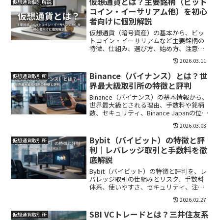
仮想通貨とは？主要銘柄（ビット
仮想通貨個別解説
コイン・イーサリアム他）を初心
者向けに個別解説
仮想通貨（暗号資産）の基本から、ビッ
トコイン・イーサリアムなど主要銘柄の
特徴、仕組み、選び方、始め方、注意点
までを初心者向けに中立的に解説しま
2026.03.11
す。
Binance（バイナンス）とは？世
仮想通貨取引所
界最大級取引所の特徴と評判
Binance（バイナンス）の基本情報から、
世界最大級とされる理由、手数料や銘柄
数、セキュリティ、Binance Japanの位置
づけ、評判と注意点までを中立的に整理
2026.03.03
して解説します。
Bybit（バイビット）の特徴と評
仮想通貨取引所
判｜レバレッジ取引と手数料を徹
底解説
Bybit（バイビット）の特徴と評判を、レ
バレッジ取引の仕組みとリスク、手数料
体系、使いやすさ、セキュリティ、注意
点（日本居住者向けサービス終了予定）
2026.02.27
まで中立的に整理して解説します。
SBI VCトレードとは？三井住友系
仮想通貨取引所