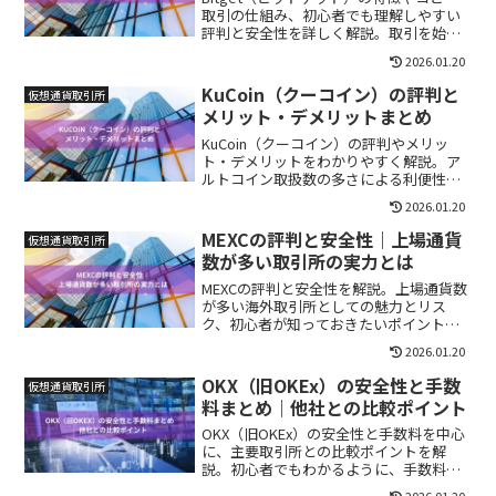
取引の仕組み、初心者でも理解しやすい
評判と安全性を詳しく解説。取引を始め
る前に知るべきポイントをまとめます。
2026.01.20
KuCoin（クーコイン）の評判と
仮想通貨取引所
メリット・デメリットまとめ
KuCoin（クーコイン）の評判やメリッ
ト・デメリットをわかりやすく解説。ア
ルトコイン取扱数の多さによる利便性と
リスクを初心者向けにまとめています。
2026.01.20
MEXCの評判と安全性｜上場通貨
仮想通貨取引所
数が多い取引所の実力とは
MEXCの評判と安全性を解説。上場通貨数
が多い海外取引所としての魅力とリス
ク、初心者が知っておきたいポイントを
わかりやすく紹介します。
2026.01.20
OKX（旧OKEx）の安全性と手数
仮想通貨取引所
料まとめ｜他社との比較ポイント
OKX（旧OKEx）の安全性と手数料を中心
に、主要取引所との比較ポイントを解
説。初心者でもわかるように、手数料体
系・セキュリティ・取扱銘柄の特徴を整