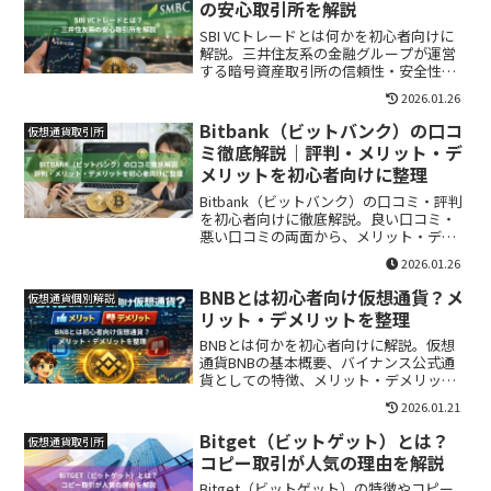
の安心取引所を解説
SBI VCトレードとは何かを初心者向けに
解説。三井住友系の金融グループが運営
する暗号資産取引所の信頼性・安全性・
特徴を中立的に紹介します。
2026.01.26
Bitbank（ビットバンク）の口コ
仮想通貨取引所
ミ徹底解説｜評判・メリット・デ
メリットを初心者向けに整理
Bitbank（ビットバンク）の口コミ・評判
を初心者向けに徹底解説。良い口コミ・
悪い口コミの両面から、メリット・デメ
リットや注意点を中立的に整理します。
2026.01.26
BNBとは初心者向け仮想通貨？メ
仮想通貨個別解説
リット・デメリットを整理
BNBとは何かを初心者向けに解説。仮想
通貨BNBの基本概要、バイナンス公式通
貨としての特徴、メリット・デメリット
を整理し、どんな人に向いているかを分
2026.01.21
かりやすく紹介します。
Bitget（ビットゲット）とは？
仮想通貨取引所
コピー取引が人気の理由を解説
Bitget（ビットゲット）の特徴やコピー