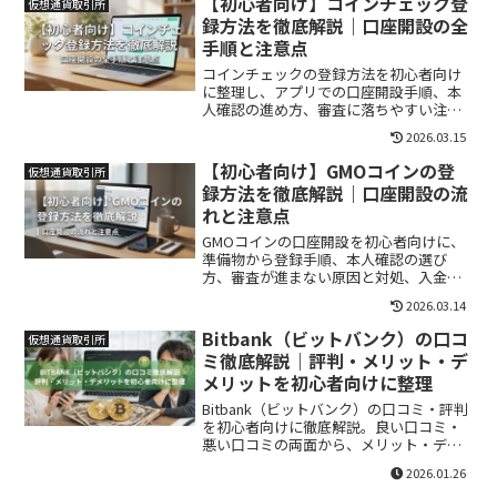
【初心者向け】コインチェック登
仮想通貨取引所
録方法を徹底解説｜口座開設の全
手順と注意点
コインチェックの登録方法を初心者向け
に整理し、アプリでの口座開設手順、本
人確認の進め方、審査に落ちやすい注意
点、2段階認証などの安全対策まで丁寧に
2026.03.15
解説します。
【初心者向け】GMOコインの登
仮想通貨取引所
録方法を徹底解説｜口座開設の流
れと注意点
GMOコインの口座開設を初心者向けに、
準備物から登録手順、本人確認の選び
方、審査が進まない原因と対処、入金前
に確認したいセキュリティ設定まで丁寧
2026.03.14
に解説します。
Bitbank（ビットバンク）の口コ
仮想通貨取引所
ミ徹底解説｜評判・メリット・デ
メリットを初心者向けに整理
Bitbank（ビットバンク）の口コミ・評判
を初心者向けに徹底解説。良い口コミ・
悪い口コミの両面から、メリット・デメ
リットや注意点を中立的に整理します。
2026.01.26