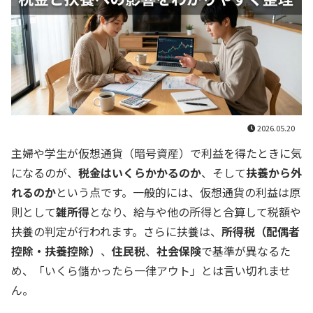
2026.05.20
主婦や学生が仮想通貨（暗号資産）で利益を得たときに気
になるのが、
税金はいくらかかるのか
、そして
扶養から外
れるのか
という点です。一般的には、仮想通貨の利益は原
則として
雑所得
となり、給与や他の所得と合算して税額や
扶養の判定が行われます。さらに扶養は、
所得税（配偶者
控除・扶養控除）
、
住民税
、
社会保険
で基準が異なるた
め、「いくら儲かったら一律アウト」とは言い切れませ
ん。