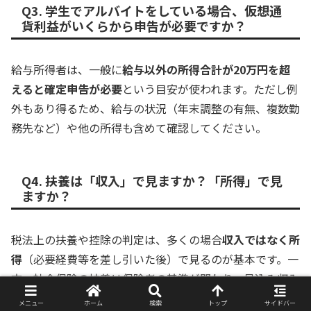
Q3. 学生でアルバイトをしている場合、仮想通
貨利益がいくらから申告が必要ですか？
給与所得者は、一般に
給与以外の所得合計が20万円を超
えると確定申告が必要
という目安が使われます。ただし例
外もあり得るため、給与の状況（年末調整の有無、複数勤
務先など）や他の所得も含めて確認してください。
Q4. 扶養は「収入」で見ますか？「所得」で見
ますか？
税法上の扶養や控除の判定は、多くの場合
収入ではなく所
得
（必要経費等を差し引いた後）で見るのが基本です。一
方、社会保険の扶養は保険者の基準が関わり、見込み収入
など別の考え方が用いられることがあります。
メニュー
ホーム
検索
トップ
サイドバー